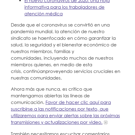
El nuevo coronavirus de 2020: Una hoja
Education Fund Programs
Member Log-in
Calendar
informativa para los trabajadores de
Leadership
atención médica
Jobs
Desde que el coronavirus se convirtió en una
CONTACT
pandemia mundial, la atención de nuestro
sindicato se haenfocado en cómo garantizar la
BECOME A MEMBER
salud, la seguridad y el bienestar económico de
nuestros miembros, familias y
comunidades, incluyendo muchos de nuestros
miembros quienes, en medio de esta
crisis, continúanproveyendo servicios cruciales en
nuestras comunidades.
Ahora más que nunca, es crítico que
mantengamos abiertas las líneas de
comunicación.
Favor de hacer clic aquí para
suscribirse a las notificaciones por texto, que
utilizaremos para enviar alertas sobre las próximas
transmisiones y actualizaciones por video.
También necesitamos escuchar comentarios,